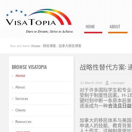
HOME
ABOUT
Dare to Dream; Strive to Achieve.
You are here:
Home
/
移民博客
/
加拿大移民博客
战略性替代方案:
BROWSE VISATOPIA
Home
23 March 2026
visatopia
About
对于许多国际学生和专业
受制于制度性因素。
H-1
Services
键时刻中断一条原本前景
逐渐成为一种
合法且日益
Clients
加拿大的移民体系与美国
Resources
申请人的技能、教育背景
人士而言，这种制度使加