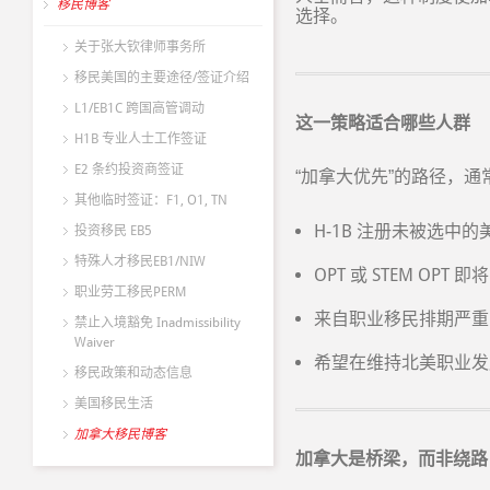
移民博客
选择。
关于张大钦律师事务所
移民美国的主要途径/签证介绍
L1/EB1C 跨国高管调动
这一策略适合哪些人群
H1B 专业人士工作签证
E2 条约投资商签证
“
加拿大优先
”
的路径，通
其他临时签证：F1, O1, TN
H-1B
注册未被选中的
投资移民 EB5
特殊人才移民EB1/NIW
OPT
STEM OPT
或
即将
职业劳工移民PERM
来自职业移民排期严重
禁止入境豁免 Inadmissibility
Waiver
希望在维持北美职业发
移民政策和动态信息
美国移民生活
加拿大移民博客
加拿大是桥梁，而非绕路