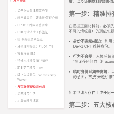
移民博客
度
、以及
证据材料的组织
关于张大钦律师事务所
第一步：精准排
移民美国的主要途径/签证介绍
L1/EB1C 跨国高管调动
在挖掘正面材料前，必须
不可入境标准）的瑕疵包
H1B 专业人士工作签证
E2 条约投资商签证
身份不连续
/
擦边
：利用
Day-1 CPT
维持身份。
其他临时签证：F1, O1, TN
投资移民 EB5
行为不合规
：入境后超
特殊人才移民EB1/NIW
“
预谋移民倾向（
Preconc
职业劳工移民PERM
临时身份到期未离境
：
禁止入境豁免 Inadmissibility
的意图，直接
“
无缝桥接
Waiver
移民政策和动态信息
如果申请人存在上述任何
美国移民生活
加拿大移民博客
第二步：五大核