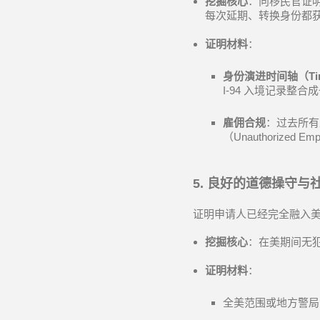
挖掘核心
：向移民官证
每次延期、转换身份都
证明材料
：
身份演进时间轴（
Ti
I-94
入境记录整合成
雇佣合规
：过去所有
（
Unauthorized Em
5.
良好的道德操守与
证明申请人已经完全融入
挖掘核心
：在美期间无
证明材料
：
全美范围或地方警局