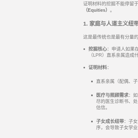
证明材料的挖掘不能停留
（
Equities
）
。
1.
家庭与人道主义纽
这是最传统也是最有分量
挖掘核心
：申请人如果
（
LPR
）直系亲属造成
证明材料
：
直系亲属（配偶、子
医疗与照顾需求
：如
尽的医生诊断书、处
估信。
子女成长纽带
：子女
序，会导致子女学业