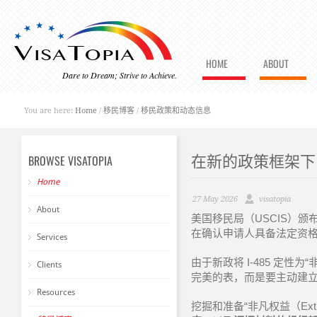
HOME
ABOUT
Dare to Dream; Strive to Achieve.
You are here:
Home
/
移民博客
/
移民政策和动态信息
在新的政策框架下，
BROWSE VISATOPIA
Home
27 May 2026
visatopia
About
美国移民局（
USCIS
）颁
在确认申请人具备法定资
Services
由于新政将
I-485
定性为
“
Clients
完美的表，而是要主动建
Resources
挖掘和准备
“
非凡权益（
Ext