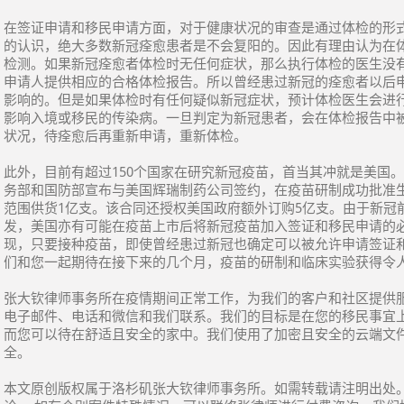
在签证申请和移民申请方面，对于健康状况的审查是通过体检的形
的认识，绝大多数新冠痊愈患者是不会复阳的。因此有理由认为在
检测。如果新冠痊愈者体检时无任何症状，那么执行体检的医生没
申请人提供相应的合格体检报告。所以曾经患过新冠的痊愈者以后
影响的。但是如果体检时有任何疑似新冠症状，预计体检医生会进
影响入境或移民的传染病。一旦判定为新冠患者，会在体检报告中
状况，待痊愈后再重新申请，重新体检。
此外，目前有超过150个国家在研究新冠疫苗，首当其冲就是美国。20
务部和国防部宣布与美国辉瑞制药公司签约，在疫苗研制成功批准
范围供货1亿支。该合同还授权美国政府额外订购5亿支。由于新冠
发，美国亦有可能在疫苗上市后将新冠疫苗加入签证和移民申请的
现，只要接种疫苗，即使曾经患过新冠也确定可以被允许申请签证
们和您一起期待在接下来的几个月，疫苗的研制和临床实验获得令
张大钦律师事务所在疫情期间正常工作，为我们的客户和社区提供
电子邮件、电话和微信和我们联系。我们的目标是在您的移民事宜
而您可以待在舒适且安全的家中。我们使用了加密且安全的云端文
全。
本文原创版权属于洛杉矶张大钦律师事务所。如需转载请注明出处。