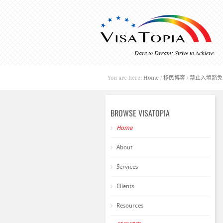
Dare to Dream; Strive to Achieve.
You are here:
Home
/
移民博客
/
禁止入境豁免 Ina
BROWSE VISATOPIA
Home
About
Services
Clients
Resources