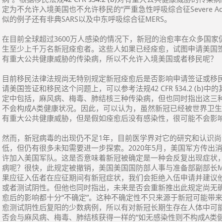
定为不允许入境美国也不允许移民的“严重急性呼吸综合征Severe Acute Re
似的例子还有非典SARS以及中东呼吸综合征MERS。
在目前全球超过3600万人感染的情况下，新冠的治愈率在众多国家
生至少上千万名新冠痊愈者。这些人如果已经痊愈，试图申请美国
有重大公共健康威胁的传染病，所以不允许入境美国或者移民呢？
目前移民法律法规尚无特别规定新冠痊愈后是否影响申请签证或移
请美国签证和移民这个问题上，可以参考法规42 CFR §34.2 (b
定中包括，麻风病、梅毒、肺结核三种传染病，但也同时指出这三
不会构成A类健康状况。因此，可以认为，虽然新冠已经被世界卫生组织
有重大公共健康威胁，但是假如痊愈后没有感染性，很可能不会影
然而，新冠病毒的出现仍不足1年，目前医学界对它的研究和认识
低，但仍有很多未知需要进一步探索。2020年5月，美国军方传出
许加入美国军队。这是否意味着新冠被确定是一种会反复出现症状
病呢？很快，此规定被撤销，美国美国国防部人事与准备部副部长Matthe
果应征入伍者在应征期间有新冠症状，我们会拒绝入伍申请并建议他
或者测试阴性。但他也同时指出，未来是否会重新推出此规定尚无
愈后的影响都十分“不确定”。这种不确定性不只来源于新冠可能带
愈测试阴性后复阳的少数病例，所以有对新冠长期生存在人体中可
否会与麻风病、梅毒、肺结核获得一样的“如无感染性则不构成A类