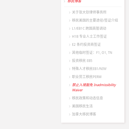
移民博客
关于张大钦律师事务所
移民美国的主要途径/签证介绍
L1/EB1C 跨国高管调动
H1B 专业人士工作签证
E2 条约投资商签证
其他临时签证：F1, O1, TN
投资移民 EB5
特殊人才移民EB1/NIW
职业劳工移民PERM
禁止入境豁免 Inadmissibility
Waiver
移民政策和动态信息
美国移民生活
加拿大移民博客