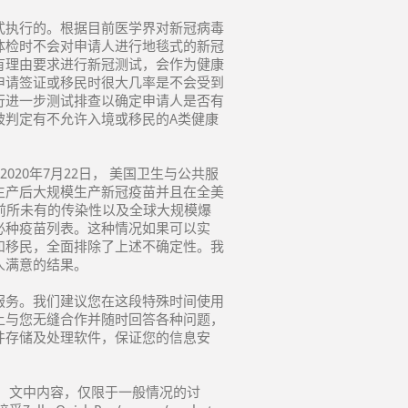
式执行的。根据目前医学界对新冠病毒
体检时不会对申请人进行地毯式的新冠
有理由要求进行新冠测试，会作为健康
申请签证或移民时很大几率是不会受到
行进一步测试排查以确定申请人是否有
被判定有不允许入境或移民的A类健康
20年7月22日， 美国卫生与公共服
生产后大规模生产新冠疫苗并且在全美
前所未有的传染性以及全球大规模爆
必种疫苗列表。这种情况如果可以实
和移民，全面排除了上述不确定性。我
人满意的结果。
服务。我们建议您在这段特殊时间使用
上与您无缝合作并随时回答各种问题，
件存储及处理软件，保证您的信息安
 文中内容，仅限于一般情况的讨