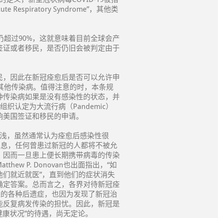
spiratory Syndrome”，其他类
仍超过90%，这就意味着目前全球会产
签证或者移民，是否仍旧会被判定由于
民，因此在新冠痊愈后是否可以允许申
)中的其他传染病。值得注意的时，本条规
种传染病如果是没有感染性的状态，并
认定为大流行病（Pandemic）
响美国签证和移民的申请。
尚浅，虽然通常认为痊愈后感染性很
消息，任何曾患过新冠的人都将不被允
，因而一旦患上便长期携带病毒的传染
w P. Donovan也出面指出，“如
们就近就医”，直到他们的症状消失
确定答案。总而言之，各界对待新冠痊
来的各种后遗症，也因为发现了新冠治
能反复病发传染的担忧。因此，新冠是
健康状况”的待遇，尚无定论。