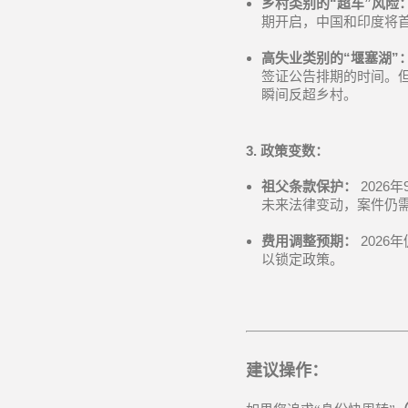
乡村类别的
“
超车
”
风险
期开启，中国和印度将
高失业类别的
“
堰塞湖
”
签证公告排期的时间。
瞬间反超乡村。
3.
政策变数：
祖父条款保护：
2026
年
未来法律变动，案件仍
费用调整预期：
2026
年
以锁定政策。
建议操作：