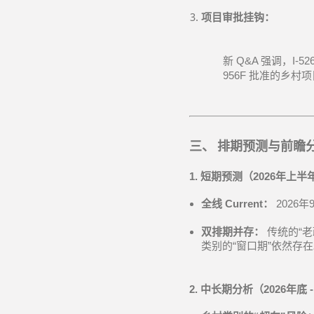
项目审批挂钩：
新
Q&A
强调，
I-5
956F
批准的乡村项
三、
排期预测与前瞻
1.
短期预测（
2026
年上半
全线
Current
：
2026
年
双排期并存：
传统的
“
老
类别的
“
窗口期
”
依然存在
2.
中长期分析（
2026
年底
-