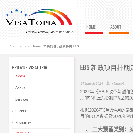
HOME
ABOUT
Dare to Dream; Strive to Achieve.
You are here:
Home
/
移民博客
/
投资移民 EB5
EB5 新政项目排
BROWSE VISATOPIA
Home
27 March 2026
visatopia
About
2022
年《
EB-5
改革与诚信
期
”
向
“
积压观察期
”
转型的
Services
根据
2026
年
3
月及
4
月的最
Clients
月的
FOIA
数据及
2026
年初
Resources
一、
三大预留类别：