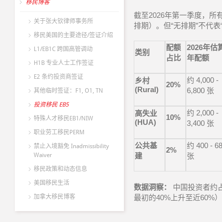
移民博客
截至
2026
年第一季度，所
关于张大钦律师事务所
排期）。但
“
无排期
”
不代表
移民美国的主要途径/签证介绍
配额
2026
年估
L1/EB1C 跨国高管调动
类别
占比
年配额
H1B 专业人士工作签证
E2 条约投资商签证
约
4,000 -
乡村
20%
(Rural)
6,800
张
其他临时签证：F1, O1, TN
投资移民 EB5
约
2,000 -
高失业
10%
特殊人才移民EB1/NIW
(HUA)
3,400
张
职业劳工移民PERM
公共基
约
400 - 6
禁止入境豁免 Inadmissibility
2%
Waiver
建
张
移民政策和动态信息
美国移民生活
数据洞察：
中国投资者约
加拿大移民博客
最初的
40%
上升至近
60%
）