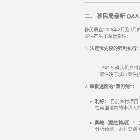
二、
移民局最新
Q&
移民局在
2026
年
2
月及
3
月
案件产生了深远影响：
法定优先权的强制执行
USCIS
确认将乡村
案件晚于城市案件
审批速度的
“
双刃剑
”
：
利好：
目前乡村项目
在美国境内的申请人
弊端（隐性排期）：
分析预测，乡村类别